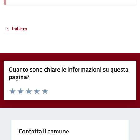
Indietro
Quanto sono chiare le informazioni su questa
pagina?
Valuta da 1 a 5 stelle la pagina
Valuta 1 stelle su 5
Valuta 2 stelle su 5
Valuta 3 stelle su 5
Valuta 4 stelle su 5
Valuta 5 stelle su 5
Contatta il comune