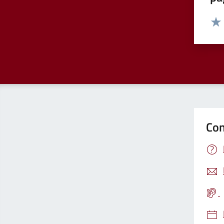
Valut
Valu
Con