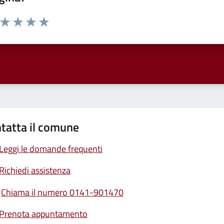
a da 1 a 5 stelle la pagina
ta 1 stelle su 5
Valuta 2 stelle su 5
Valuta 3 stelle su 5
Valuta 4 stelle su 5
Valuta 5 stelle su 5
tatta il comune
Leggi le domande frequenti
Richiedi assistenza
Chiama il numero 0141-901470
Prenota appuntamento