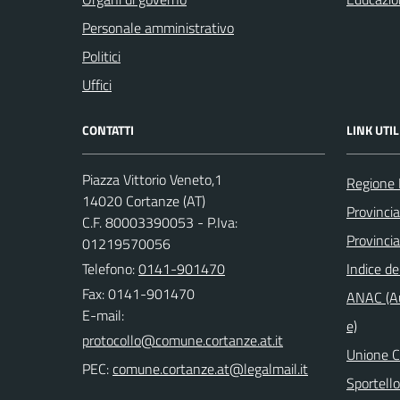
Personale amministrativo
Politici
Uffici
CONTATTI
LINK UTIL
Piazza Vittorio Veneto,1
Regione
14020 Cortanze (AT)
Provincia
C.F. 80003390053 - P.Iva:
Provincia
01219570056
Telefono:
0141-901470
Indice de
Fax: 0141-901470
ANAC (Au
E-mail:
e)
Unione Co
PEC:
Sportell