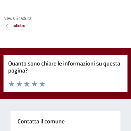
News Scaduta
Indietro
Quanto sono chiare le informazioni su questa
pagina?
Valuta da 1 a 5 stelle la pagina
Valuta 1 stelle su 5
Valuta 2 stelle su 5
Valuta 3 stelle su 5
Valuta 4 stelle su 5
Valuta 5 stelle su 5
Contatta il comune