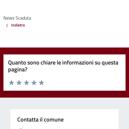
News Scaduta
Indietro
Quanto sono chiare le informazioni su questa
pagina?
Valuta da 1 a 5 stelle la pagina
Valuta 1 stelle su 5
Valuta 2 stelle su 5
Valuta 3 stelle su 5
Valuta 4 stelle su 5
Valuta 5 stelle su 5
Contatta il comune