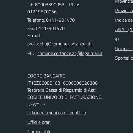
Provincia
C.F. 80003390053 - P.Iva:
Provincia
01219570056
Telefono:
0141-901470
Indice de
Fax: 0141-901470
ANAC (Au
E-mail:
e)
Unione Co
PEC:
Sportell
COORD.BANCARIE
IT18Z0608510316000000020300
Tesoreria Cassa di Risparmio di Asti
CODICE UNIVOCO DI FATTURAZIONE:
UFWYQ7
Ufficio relazioni con il pubblico
Uffici e orari
Numeri utili