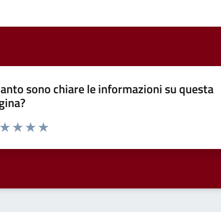
anto sono chiare le informazioni su questa
gina?
a da 1 a 5 stelle la pagina
ta 1 stelle su 5
Valuta 2 stelle su 5
Valuta 3 stelle su 5
Valuta 4 stelle su 5
Valuta 5 stelle su 5