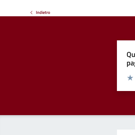
Indietro
Qu
pa
Valut
Valu